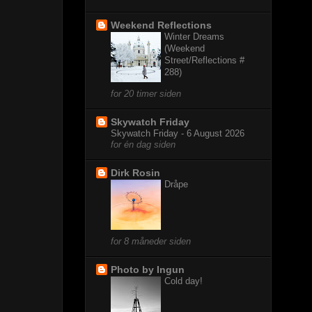
Weekend Reflections
Winter Dreams
(Weekend
Street/Reflections #
288)
for 20 timer siden
Skywatch Friday
Skywatch Friday - 6 August 2026
for én dag siden
Dirk Rosin
Dråpe
for 8 måneder siden
Photo by Ingun
Cold day!