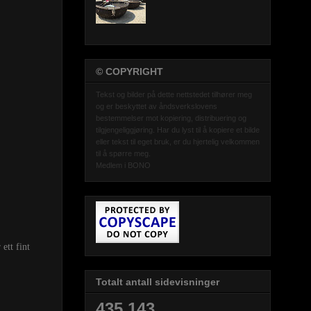
© COPYRIGHT
Tekst og bilder på dette nettstedet tilhører meg
og er beskyttet av åndsverkslovens
bestemmelser mot kopiering, distribuering og
tilgjengeliggjøring. Har du lyst til å kopiere et bilde
eller tekst til eget bruk, er du hjertelig velkommen
til å spørre meg.
Medlem i BONO
ett fint
Totalt antall sidevisninger
435,143