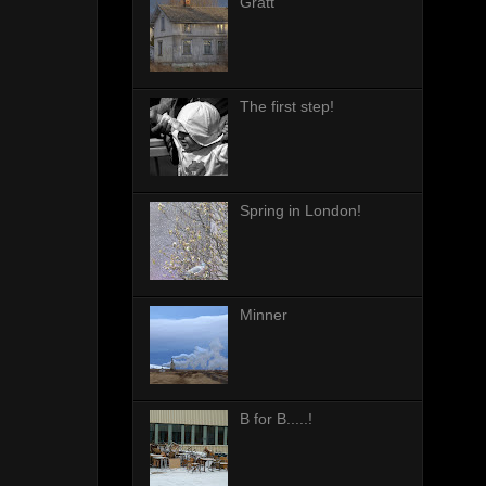
Grått
The first step!
Spring in London!
Minner
B for B.....!