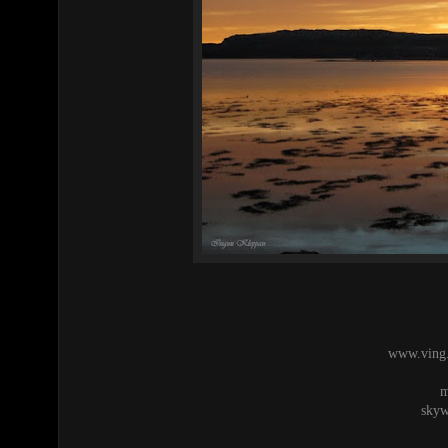
www.ving
m
skyw