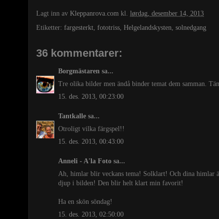
Lagt inn av
Kleppanrova.com
kl.
lørdag, desember 14, 2013
Etiketter:
fargesterkt
,
fototriss
,
Helgelandskysten
,
solnedgang
36 kommentarer:
Borgmästaren
sa...
Tre olika bilder men ändå binder temat dem samman. Tänk 
15. des. 2013, 00:23:00
Tantkalle
sa...
Otroligt vilka färgspel!!
15. des. 2013, 00:43:00
Anneli - A'la Foto
sa...
Ah, himlar blir veckans tema! Solklart! Och dina himlar är
djup i bilden! Den blir helt klart min favorit!
Ha en skön söndag!
15. des. 2013, 02:50:00