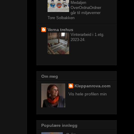
Medaljen
OverOrdnaOrdner
går til miljøverner
Tore Solbakken
Verna trehus
Vinterarbeid i 1.etg.
2023-24.
Om meg
Kleppanrova.com
Vis hele profilen min
Populære innlegg